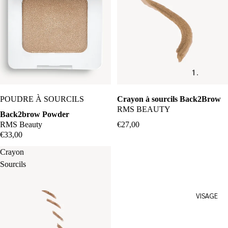
1.
14e
POUDRE À SOURCILS
Crayon à sourcils Back2Brow
Cosmeti
RMS BEAUTY
Back2brow Powder
cs
RMS Beauty
€27,00
Agent
€33,00
Nateur
Crayon
Alima
Sourcils
Pure
Anima
VISAGE
Mundi
Corpus