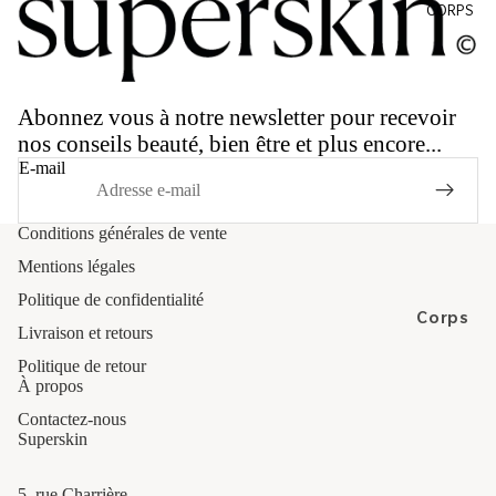
llan
Health
me
CORPS
ts
nts
Mara
To
Co
May
niq
ffre
Lindstro
Abonnez vous à notre newsletter pour recevoir
ue
ts
m
nos conseils beauté, bien être et plus encore...
s et
E-mail
Odacité
Ess
en
Olio E
Conditions générales de vente
ces
Osso
Mentions légales
Sér
Resore
Politique de confidentialité
um
Reverie
Corps
s et
Livraison et retours
RMS
Hui
Bain et
Politique de retour
Beauty
les
À propos
Douche
Contactez-nous
Cr
Gomma
3.
Superskin
èm
ges
Soapwall
es
Soins
5, rue Charrière