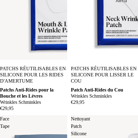
Alima
Pure
Anima
Mundi
Corpus
Davids
Egyptian
Magic
PATCHS RÉUTILISABLES EN
PATCHS RÉUTILISABLES EN
SILICONE POUR LES RIDES
SILICONE POUR LISSER LE
Element
D'AMERTUME
COU
Eight
Patchs Anti-Rides pour la
Patch Anti-Rides du Cou
Gentleris
Bouche et les Lèvres
Wrinkles Schminkles
t
Wrinkles Schminkles
€29,95
€29,95
Gressa
Face
Nettoyant
Skin
Tape
Patch
Silicone
2.