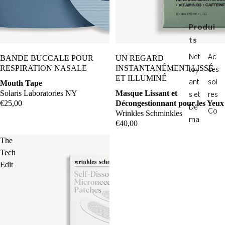
WelleCo
Wrinkles
Produi
Schminkl
ts
es
BANDE BUCCALE POUR
UN REGARD
Net
Ac
Wthn
RESPIRATION NASALE
INSTANTANÉMENT LISSÉ
toy
ces
ET ILLUMINÉ
Yarok
Mouth Tape
ant
soi
Solaris Laboratories NY
Masque Lissant et
s et
res
€25,00
Décongestionnant pour les Yeux
Dé
Co
Wrinkles Schminkles
ma
€40,00
mp
qui
lé
The
llan
me
Tech
ts
nts
Edit
To
Co
niq
ffre
ue
ts
s et