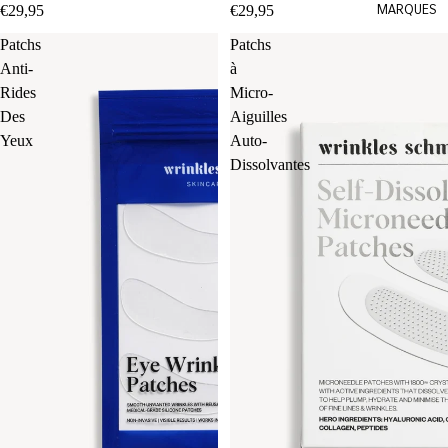
€29,95
€29,95
MARQUES
Patchs
Patchs
Anti-
à
Rides
Micro-
Des
Aiguilles
Yeux
Auto-
Dissolvantes