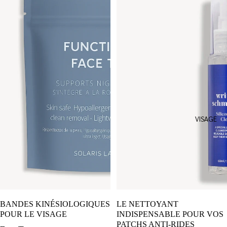
Hello
Tomato
In Fiore
Kiki
Health
Mara
May
Lindstro
VISAGE
m
Odacité
Olio E
Osso
Resore
BANDES KINÉSIOLOGIQUES
LE NETTOYANT
Reverie
POUR LE VISAGE
INDISPENSABLE POUR VOS
PATCHS ANTI-RIDES
RMS