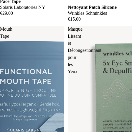
Face Tape
Solaris Laboratories NY
Nettoyant Patch Silicone
Beauty
€29,00
Wrinkles Schminkles
€15,00
3.
Mouth
Masque
Soapwall
Tape
Lissant
a
et
Solaris
Décongestionnant
pour
Laborato
les
ries NY
Yeux
Suntegrit
y
Superski
n
Tronque
Vida
Glow