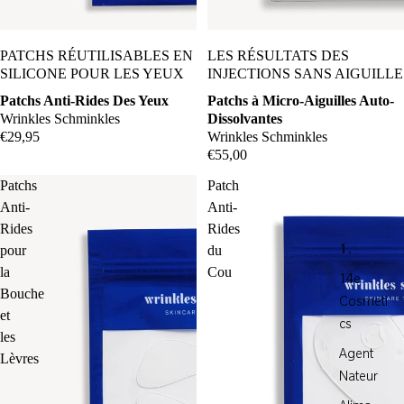
Coming Soon
PATCHS RÉUTILISABLES EN
LES RÉSULTATS DES
SILICONE POUR LES YEUX
INJECTIONS SANS AIGUILLE
Patchs Anti-Rides Des Yeux
Patchs à Micro-Aiguilles Auto-
Wrinkles Schminkles
Dissolvantes
€29,95
Wrinkles Schminkles
€55,00
Patchs
Patch
Anti-
Anti-
Rides
Rides
pour
du
1.
la
Cou
14e
Bouche
Cosmeti
et
cs
les
Agent
Lèvres
Nateur