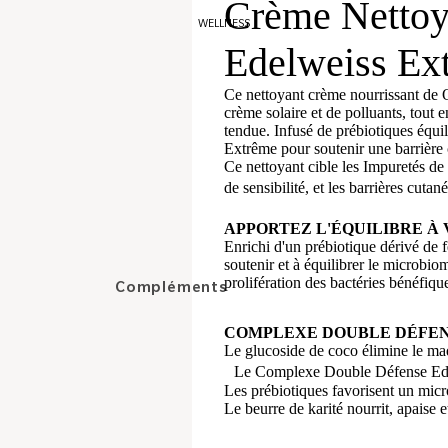
Crème Nettoy
Bronzers
WELLNESS
Fards à joues
Edelweiss Ex
Ce nettoyant crème nourrissant de O
Yeux
crème solaire et de polluants, tout 
tendue. Infusé de prébiotiques équ
Ombres à paupières
Extrême pour soutenir une barrière
Ce nettoyant cible les Impuretés de 
Crayons
de sensibilité, et les barrières cuta
Mascaras
APPORTEZ L'ÉQUILIBRE À
Sourcils
Enrichi d'un prébiotique dérivé de
soutenir et à équilibrer le microbi
prolifération des bactéries bénéfiqu
Lèvres
Compléments
alimentaires
Gommages et soins
COMPLEXE DOUBLE DÉFEN
Peau
Le glucoside de coco élimine le maq
Baumes
Le Complexe Double Défense Edelw
Cheveux
Rouges à Lèvres
Les prébiotiques favorisent un mic
Le beurre de karité nourrit, apaise e
Bien-être de la femme
Gloss