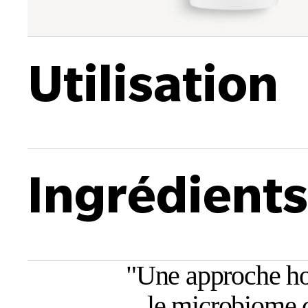
Utilisation
Ingrédients
"
Une approche hol
le microbiome c