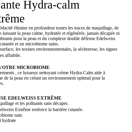
ante Hydra-calm
trême
dacité élimine en profondeur toutes les traces de maquillage, de
en laissant la peau calme, hydratée et régénérée, jamais décapée ni
ilibrants pour la peau et du complexe double défense Edelweiss
 cutanée et un microbiome sains.
surface, les toxines environnementales, la sécheresse, les signes
nées affaiblie.
 VOTRE MICROBIOME
 ferments , ce luxueux nettoyant crème Hydra-Calm aide à
ome de la peau en créant un environnement optimal pour la
es.
SE EDELWEISS EXTRÊME
uillage et les polluants sans décaper.
eiss Extrême renforce la barrière cutanée.
robiome sain.
t hydrate