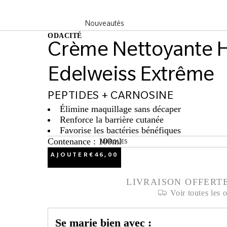
Nouveautés
ODACITÉ
Best Sellers
Crème Nettoyante 
Sélection du
Edelweiss Extrême
mois
PEPTIDES + CARNOSINE
Élimine maquillage sans décaper
Renforce la barrière cutanée
Favorise les bactéries bénéfiques
Contenance : 100ml
MARQUES
AJOUTER
€46,00
LIVRAISON OFFERTE
Voir toutes les o
Se marie bien avec :