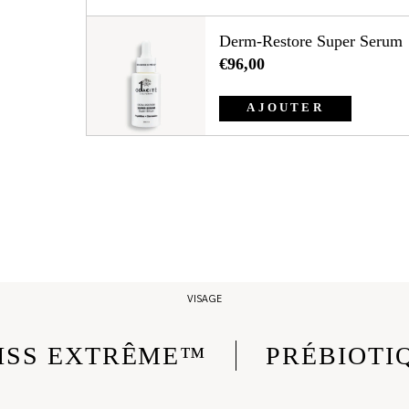
Derm-Restore Super Serum
€96,00
1.
AJOUTER
14e Cosmetics
Agent Nateur
Alima Pure
Anima Mundi
Corpus
Davids
Egyptian Magic
VISAGE
Element Eight
ISS EXTRÊME™
PRÉBIOTI
Gentlerist
Gressa Skin