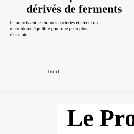
dérivés de ferments
Shampooings
Après-shampooings & Masques
Ils nourrissent les bonnes bactéries et créent un
microbiome équilibré pour une peau plus
Traitements
résistante.
Coiffants
Compléments
Catégorie
Teint
Best-sellers
Correcteurs
Nouveautés
Fonds de Teint
Taille Voyage
Poudre de Finition
Le Pro
Joues
Enlumineurs