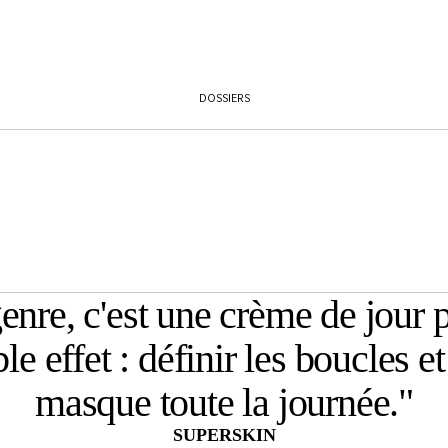
Stress/Anxiété
Crayons
Sommeil
Base et Finition
Fatigue/Energie
Bases
Immunité
DOSSIERS
Fixations
Concentration/Mémoire
Pinceaux
Digestion/Détox
Ongles
Ingrédients
Vernis
Collagène
Bases et Top Coat
Adaptogènes
enre, c'est une crème de jour 
Dissolvants
Vitamines et Minéraux
Soins des Mains
e effet : définir les boucles 
Superfood
Protéines
masque toute la journée.
"
Probiotiques
SUPERSKIN