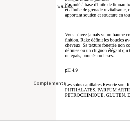
Bronzers
Formulé à base d'huile de limnanth
WELLNESS
et d'huile de grenade revitalisante, 
Fards à joues
apportant soutien et structure en tou
Yeux
Vous n'avez jamais vu un baume coi
Ombres à paupières
finition, Rake définit les boucles av
cheveux. Sa texture fouettée non col
Crayons
définies ou un chignon élégant qui t
ou épais, bouclés ou lisses.
Mascaras
Sourcils
pH 4,9
Lèvres
Compléments
Les soins capillaires Reverie s
PHTHALATES, PARFUM ARTIF
alimentaires
Gommages et soins
PETROCHIMIQUE, GLUTEN, DE
Peau
Baumes
Cheveux
Rouges à Lèvres
Bien-être de la femme
Gloss