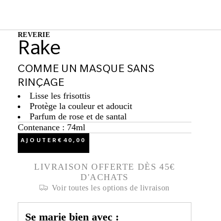
REVERIE
Rake
COMME UN MASQUE SANS
RINÇAGE
Lisse les frisottis
Protège la couleur et adoucit
Parfum de rose et de santal
Contenance : 74ml
AJOUTER
€40,00
LIVRAISON OFFERTE DÈS 45€
D'ACHATS
Voir toutes les options de livraison
Se marie bien avec :