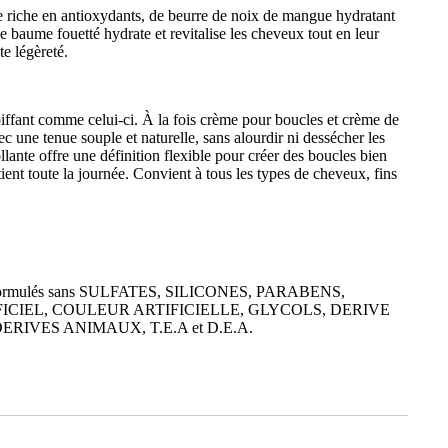
e riche en antioxydants, de beurre de noix de mangue hydratant
ce baume fouetté hydrate et revitalise les cheveux tout en leur
te légèreté.
ffant comme celui-ci. À la fois crème pour boucles et crème de
ec une tenue souple et naturelle, sans alourdir ni dessécher les
lante offre une définition flexible pour créer des boucles bien
ient toute la journée. Convient à tous les types de cheveux, fins
ont formulés sans SULFATES, SILICONES, PARABENS,
ICIEL, COULEUR ARTIFICIELLE, GLYCOLS, DERIVE
RIVES ANIMAUX, T.E.A et D.E.A.