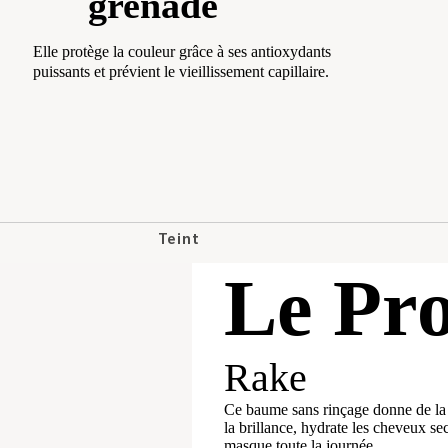
grenade
Shampooings
Elle protège la couleur grâce à ses antioxydants
Après-shampooings & Masques
puissants et prévient le vieillissement capillaire.
Traitements
Coiffants
Compléments
Catégorie
Teint
Best-sellers
Le Pro
Correcteurs
Nouveautés
Fonds de Teint
Taille Voyage
Poudre de Finition
Rake
Joues
Ce baume sans rinçage donne de la te
la brillance, hydrate les cheveux se
Enlumineurs
masque toute la journée.