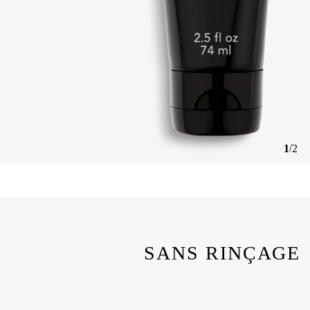
/
1
2
SANS RINÇAGE